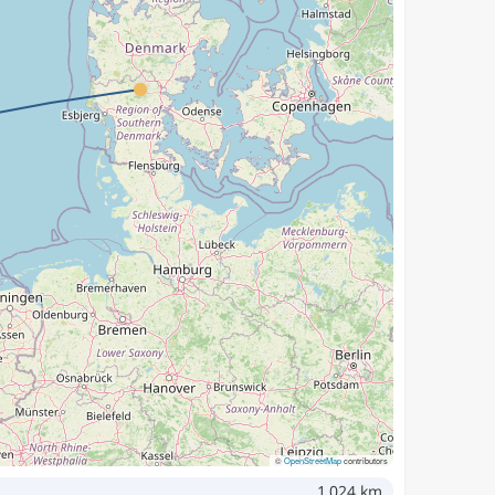
©
OpenStreetMap
contributors
1,024 km