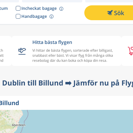
atum
Incheckat bagage
Sök
Handbagage
Hitta bästa flygen
ch
Vi hittar de bästa flygen, sorterade efter billigast,
att
snabbast eller bäst. Vi visar flyg från många olika
und
resebolag där du kan boka och köpa din resa.
 Dublin till Billund ➡️ Jämför nu på Fl
Billund