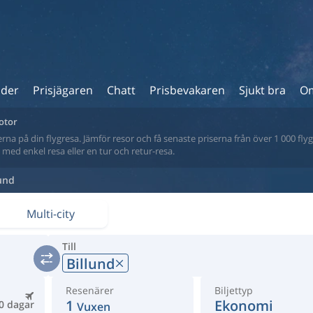
ider
Prisjägaren
Chatt
Prisbevakaren
Sjukt bra
Om
motor
na på din flygresa. Jämför resor och få senaste priserna från över 1 000 flyg
tt med enkel resa eller en tur och retur-resa.
lund
Multi-city
Till
Billund
Resenärer
Biljettyp
1
Ekonomi
0 dagar
Vuxen