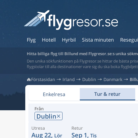
Flyg
Hotell
Hyrbil
Sista minuten
Resegu
Hitta billiga flyg till Billund med Flygresor.se:s unika sök
Den unika sökfunktionen på Flygresor.se hittar de bästa priser
flygstolar till alla destinationer vare sig du ska boka flygbilje
Förstasidan
Irland
Dublin
Danmark
Bil
Tur & retur
Enkelresa
Från
Dublin
Utresa
Retur
Aug 22,
Sep 1,
1
Lör
Tis