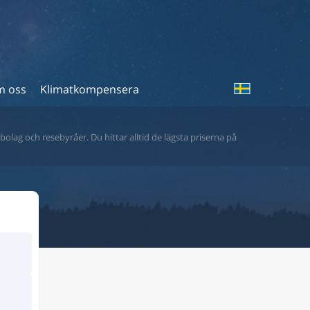
 oss
Klimatkompensera
bolag och resebyråer. Du hittar alltid de lägsta priserna på