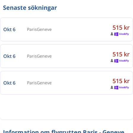
Senaste sökningar
515 kr
Okt 6
Paris
Geneve
515 kr
Okt 6
Paris
Geneve
515 kr
Okt 6
Paris
Geneve
Information om flygrutten Paris - Geneve