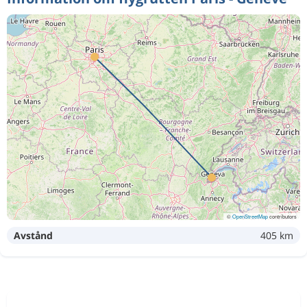
©
OpenStreetMap
contributors
Avstånd
405 km