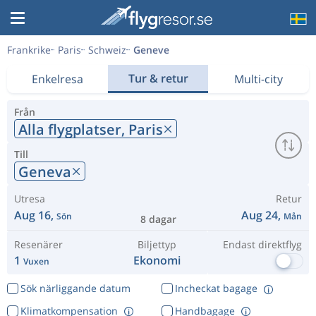
Frankrike
Paris
Schweiz
Geneve
Tur & retur
Enkelresa
Multi-city
Från
Alla flygplatser,
Paris
Till
Geneva
Utresa
Retur
Aug 16,
Aug 24,
Sön
Mån
8 dagar
Resenärer
Biljettyp
Endast direktflyg
1
Ekonomi
Vuxen
Sök närliggande datum
Incheckat bagage
Klimatkompensation
Handbagage