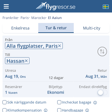
Frankrike
Paris
Marocko
El Aaiun
Tur & retur
Enkelresa
Multi-city
Från
Alla flygplatser,
Paris
Till
Hassan
Utresa
Retur
Aug 19,
Aug 31,
Ons
Mån
12 dagar
Resenärer
Biljettyp
Endast direktflyg
1
Ekonomi
Vuxen
Sök närliggande datum
Incheckat bagage
Klimatkompensation
Handbagage