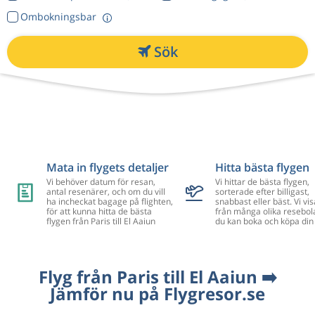
Ombokningsbar
Sök
Mata in flygets detaljer
Hitta bästa flygen
Vi behöver datum för resan,
Vi hittar de bästa flygen,
antal resenärer, och om du vill
sorterade efter billigast,
ha incheckat bagage på flighten,
snabbast eller bäst. Vi vis
för att kunna hitta de bästa
från många olika resebol
flygen från Paris till El Aaiun
du kan boka och köpa din 
Flyg från Paris till El Aaiun ➡️
Jämför nu på Flygresor.se