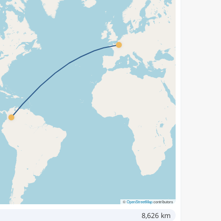
©
OpenStreetMap
contributors
8,626 km