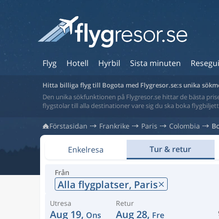
Flyg
Hotell
Hyrbil
Sista minuten
Resegu
Hitta billiga flyg till Bogota med Flygresor.se:s unika sök
Den unika sökfunktionen på Flygresor.se hittar de bästa priser
flygstolar till alla destinationer vare sig du ska boka flygbilje
Förstasidan
Frankrike
Paris
Colombia
B
Tur & retur
Enkelresa
Från
Alla flygplatser,
Paris
Utresa
Retur
Aug 19,
Aug 28,
Ons
Fre