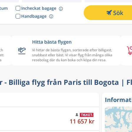
atum
Incheckat bagage
Sök
Handbagage
Hitta bästa flygen
ch
Vi hittar de bästa flygen, sorterade efter billigast,
att
snabbast eller bäst. Vi visar flyg från många olika
a
resebolag där du kan boka och köpa din resa.
r - Billiga flyg från Paris till Bogota | 
Informati
11 657 kr