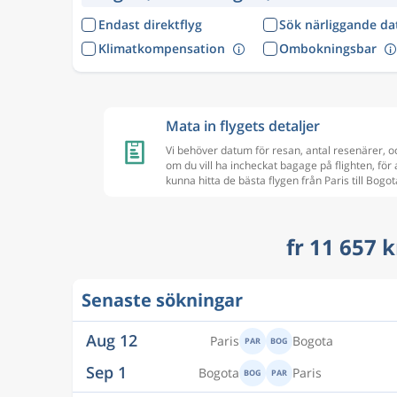
Endast direktflyg
Sök närliggande d
Klimatkompensation
Ombokningsbar
Mata in flygets detaljer
Vi behöver datum för resan, antal resenärer, o
om du vill ha incheckat bagage på flighten, för 
kunna hitta de bästa flygen från Paris till Bogot
fr 11 657 k
Senaste sökningar
Aug 12
Paris
Bogota
PAR
BOG
Sep 1
Bogota
Paris
BOG
PAR