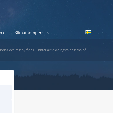
 oss
Klimatkompensera
bolag och resebyråer. Du hittar alltid de lägsta priserna på