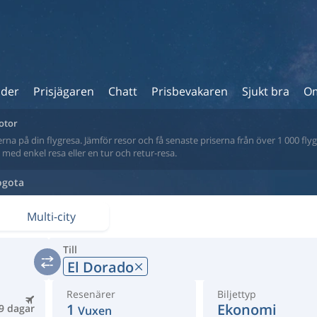
ider
Prisjägaren
Chatt
Prisbevakaren
Sjukt bra
Om
motor
na på din flygresa. Jämför resor och få senaste priserna från över 1 000 flyg
tt med enkel resa eller en tur och retur-resa.
ogota
Multi-city
Till
El Dorado
Resenärer
Biljettyp
1
Ekonomi
9 dagar
Vuxen