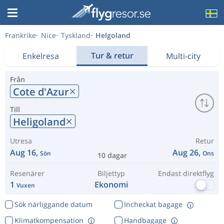
Frankrike
Nice
Tyskland
Helgoland
Tur & retur
Enkelresa
Multi-city
Från
Cote d'Azur
Till
Heligoland
Utresa
Retur
Aug 16,
Aug 26,
Sön
Ons
10 dagar
Resenärer
Biljettyp
Endast direktflyg
1
Ekonomi
Vuxen
Sök närliggande datum
Incheckat bagage
Klimatkompensation
Handbagage