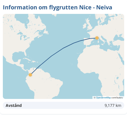
Information om flygrutten Nice - Neiva
©
OpenStreetMap
contributors
Avstånd
9,177 km