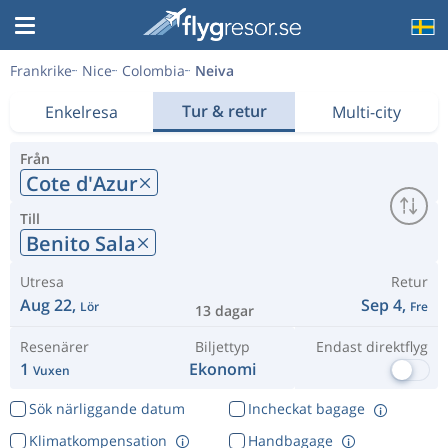
Frankrike
Nice
Colombia
Neiva
Tur & retur
Enkelresa
Multi-city
Från
Cote d'Azur
Till
Benito Sala
Utresa
Retur
Aug 22,
Sep 4,
Lör
Fre
13 dagar
Resenärer
Biljettyp
Endast direktflyg
1
Ekonomi
Vuxen
Sök närliggande datum
Incheckat bagage
Klimatkompensation
Handbagage