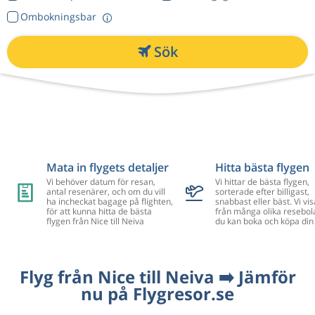
Ombokningsbar
Sök
Mata in flygets detaljer
Hitta bästa flygen
Vi behöver datum för resan,
Vi hittar de bästa flygen,
antal resenärer, och om du vill
sorterade efter billigast,
ha incheckat bagage på flighten,
snabbast eller bäst. Vi vis
för att kunna hitta de bästa
från många olika resebol
flygen från Nice till Neiva
du kan boka och köpa din 
Flyg från Nice till Neiva ➡️ Jämför
nu på Flygresor.se