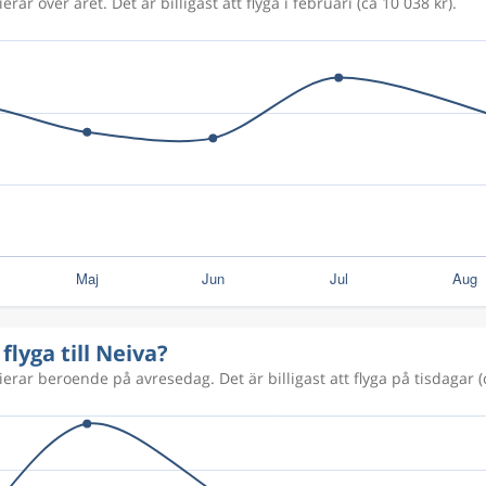
erar över året. Det är billigast att flyga i februari (ca 10 038 kr).
flyga till Neiva?
rierar beroende på avresedag. Det är billigast att flyga på tisdagar (