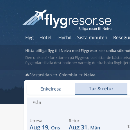
Billiga resor till Neiva
Flyg
Hotell
Hyrbil
Sista minuten
Resegu
Hitta billiga flyg till Neiva med Flygresor.se:s unika sökmo
Den unika sökfunktionen på Flygresor.se hittar de bästa priser
flygstolar till alla destinationer vare sig du ska boka flygbilje
Förstasidan
Colombia
Neiva
Tur & retur
Enkelresa
Från
Utresa
Retur
Aug 19,
Aug 31,
1
Ons
Mån