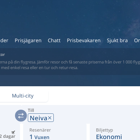
ider
Prisjägaren
Chatt
Prisbevakaren
Sjukt bra
Om
tor
na på din flygresa. Jämför resor och få senaste priserna från över 1 000 flyg
tt med enkel resa eller en tur och retur-resa.
Multi-city
Till
Neiva
Resenärer
Biljettyp
1
Ekonomi
2 dagar
Vuxen