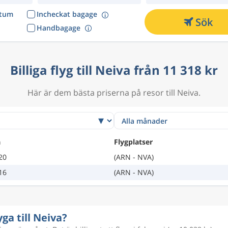
atum
Incheckat bagage
Sök
Handbagage
Billiga flyg till Neiva från 11 318 kr
Här är dem bästa priserna på resor till Neiva.
a
Flygplatser
20
(ARN - NVA)
16
(ARN - NVA)
yga till Neiva?