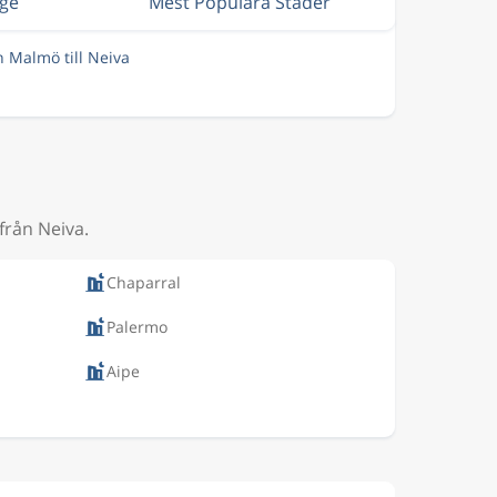
ige
Mest Populära Städer
n Malmö till Neiva
från Neiva.
Chaparral
Palermo
Aipe