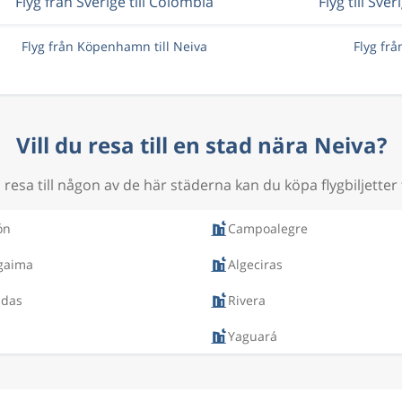
Flyg från Sverige till Colombia
Flyg till Sver
Flyg från Köpenhamn till Neiva
Flyg frå
Vill du resa till en stad nära Neiva?
resa till någon av de här städerna kan du köpa flygbiljetter 
ón
Campoalegre
gaima
Algeciras
adas
Rivera
Yaguará