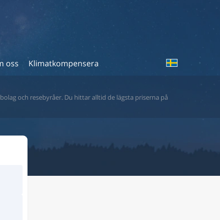
 oss
Klimatkompensera
bolag och resebyråer. Du hittar alltid de lägsta priserna på