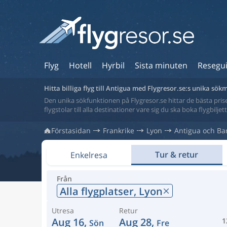
Flyg
Hotell
Hyrbil
Sista minuten
Resegu
Hitta billiga flyg till Antigua med Flygresor.se:s unika sök
Den unika sökfunktionen på Flygresor.se hittar de bästa priser
flygstolar till alla destinationer vare sig du ska boka flygbilje
Förstasidan
Frankrike
Lyon
Antigua och B
Tur & retur
Enkelresa
Från
Alla flygplatser,
Lyon
Utresa
Retur
Aug 16,
Aug 28,
1
Sön
Fre