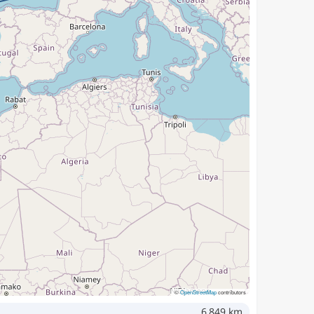
©
OpenStreetMap
contributors
6,849 km