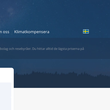
 oss
Klimatkompensera
bolag och resebyråer. Du hittar alltid de lägsta priserna på