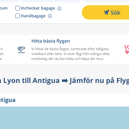
atum
Incheckat bagage
Sök
Handbagage
Hitta bästa flygen
ch
Vi hittar de bästa flygen, sorterade efter billigast,
att
snabbast eller bäst. Vi visar flyg från många olika
ua
resebolag där du kan boka och köpa din resa.
n Lyon till Antigua ➡️ Jämför nu på Fly
ntigua