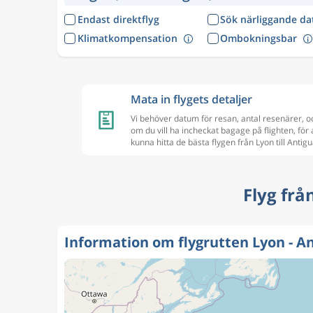
Endast direktflyg
Sök närliggande d
Klimatkompensation
Ombokningsbar
Mata in flygets detaljer
Vi behöver datum för resan, antal resenärer, o
om du vill ha incheckat bagage på flighten, för 
kunna hitta de bästa flygen från Lyon till Antig
Flyg frå
Information om flygrutten Lyon - A