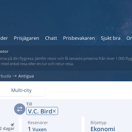
ider
Prisjägaren
Chatt
Prisbevakaren
Sjukt bra
Om
motor
na på din flygresa. Jämför resor och få senaste priserna från över 1 000 flyg
tt med enkel resa eller en tur och retur-resa.
arbuda
Antigua
Multi-city
Till
V.C. Bird
Resenärer
Biljettyp
1
Ekonomi
2 dagar
Vuxen