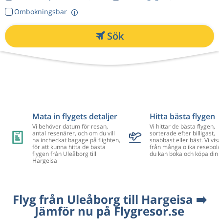
Ombokningsbar
Sök
Mata in flygets detaljer
Hitta bästa flygen
Vi behöver datum för resan,
Vi hittar de bästa flygen,
antal resenärer, och om du vill
sorterade efter billigast,
ha incheckat bagage på flighten,
snabbast eller bäst. Vi vis
för att kunna hitta de bästa
från många olika resebol
flygen från Uleåborg till
du kan boka och köpa din 
Hargeisa
Flyg från Uleåborg till Hargeisa ➡️
Jämför nu på Flygresor.se