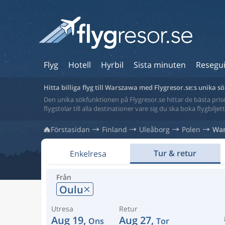
Flyg
Hotell
Hyrbil
Sista minuten
Resegu
Hitta billiga flyg till Warszawa med Flygresor.se:s unika 
Den unika sökfunktionen på Flygresor.se hittar de bästa priser
flygstolar till alla destinationer vare sig du ska boka flygbilje
Förstasidan
Finland
Uleåborg
Polen
Wa
Tur & retur
Enkelresa
Från
Oulu
Utresa
Retur
Aug 19,
Aug 27,
Ons
Tor