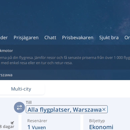
ider
Prisjägaren
Chatt
Prisbevakaren
Sjukt bra
Om
sökmotor
na på din flygresa. Jämför resor och få senaste priserna från över 1 000 flyg
tt med enkel resa eller en tur och retur-resa.
rszawa
Multi-city
Till
Alla flygplatser,
Warszawa
Resenärer
Biljettyp
1
Ekonomi
8 dagar
Vuxen