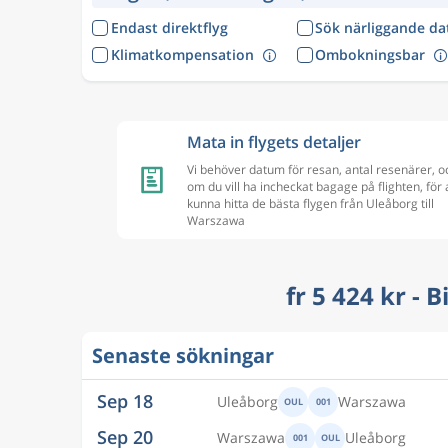
Endast direktflyg
Sök närliggande d
Klimatkompensation
Ombokningsbar
Mata in flygets detaljer
Vi behöver datum för resan, antal resenärer, o
om du vill ha incheckat bagage på flighten, för 
kunna hitta de bästa flygen från Uleåborg till
Warszawa
fr 5 424 kr - 
Senaste sökningar
Sep 18
Uleåborg
Warszawa
OUL
001
Sep 20
Warszawa
Uleåborg
001
OUL