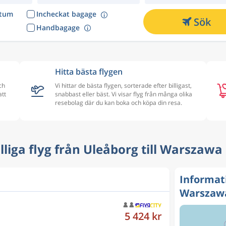
atum
Incheckat bagage
Sök
Handbagage
Hitta bästa flygen
ch
Vi hittar de bästa flygen, sorterade efter billigast,
att
snabbast eller bäst. Vi visar flyg från många olika
resebolag där du kan boka och köpa din resa.
Billiga flyg från Uleåborg till Warszawa
Informat
Warszaw
5 424 kr