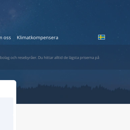
 oss
Klimatkompensera
bolag och resebyråer. Du hittar alltid de lägsta priserna på