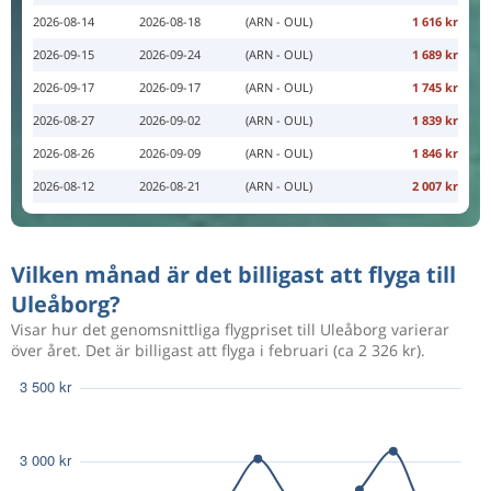
2026-08-14
2026-08-18
(ARN - OUL)
1 616 kr
2026-09-15
2026-09-24
(ARN - OUL)
1 689 kr
2026-09-17
2026-09-17
(ARN - OUL)
1 745 kr
2026-08-27
2026-09-02
(ARN - OUL)
1 839 kr
2026-08-26
2026-09-09
(ARN - OUL)
1 846 kr
2026-08-12
2026-08-21
(ARN - OUL)
2 007 kr
Vilken månad är det billigast att flyga till
Uleåborg?
Visar hur det genomsnittliga flygpriset till Uleåborg varierar
över året. Det är billigast att flyga i februari (ca 2 326 kr).