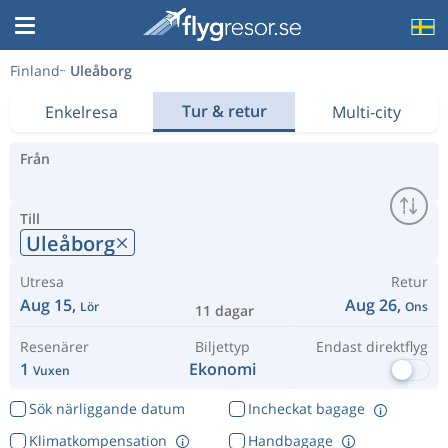
Finland
Uleåborg
Tur & retur
Enkelresa
Multi-city
Från
Till
Uleåborg
Utresa
Retur
Aug 15,
Aug 26,
Lör
Ons
11 dagar
Resenärer
Biljettyp
Endast direktflyg
1
Ekonomi
Vuxen
Sök närliggande datum
Incheckat bagage
Klimatkompensation
Handbagage