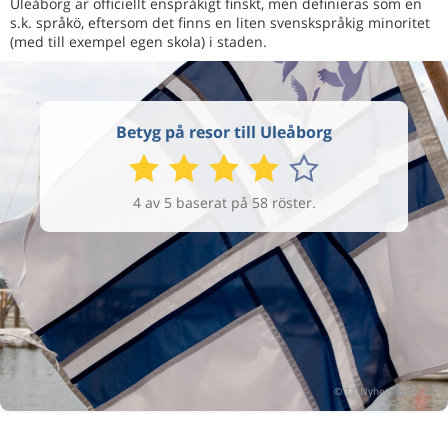
Uleåborg är officiellt enspråkigt finskt, men definieras som en
s.k. språkö, eftersom det finns en liten svenskspråkig minoritet
(med till exempel egen skola) i staden.
Betyg på resor till Uleåborg
4 av 5 baserat på 58 röster.