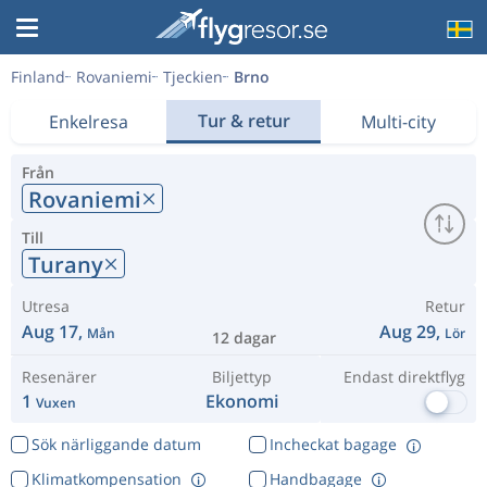
Finland
Rovaniemi
Tjeckien
Brno
Tur & retur
Enkelresa
Multi-city
Från
Rovaniemi
Till
Turany
Utresa
Retur
Aug 17,
Aug 29,
Mån
Lör
12 dagar
Resenärer
Biljettyp
Endast direktflyg
1
Ekonomi
Vuxen
Sök närliggande datum
Incheckat bagage
Klimatkompensation
Handbagage