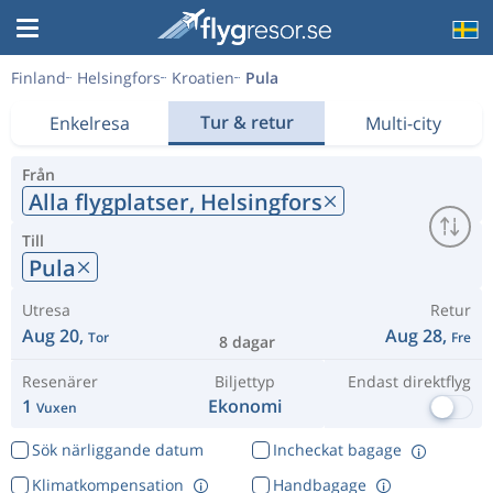
Finland
Helsingfors
Kroatien
Pula
Tur & retur
Enkelresa
Multi-city
Från
Alla flygplatser,
Helsingfors
Till
Pula
Utresa
Retur
Aug 20,
Aug 28,
Tor
Fre
8 dagar
Resenärer
Biljettyp
Endast direktflyg
1
Ekonomi
Vuxen
Sök närliggande datum
Incheckat bagage
Klimatkompensation
Handbagage