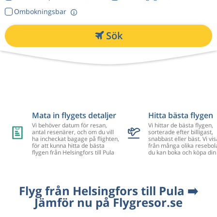
Ombokningsbar
Sök
Mata in flygets detaljer
Hitta bästa flygen
Vi behöver datum för resan,
Vi hittar de bästa flygen,
antal resenärer, och om du vill
sorterade efter billigast,
ha incheckat bagage på flighten,
snabbast eller bäst. Vi vis
för att kunna hitta de bästa
från många olika resebol
flygen från Helsingfors till Pula
du kan boka och köpa din 
Flyg från Helsingfors till Pula ➡️
Jämför nu på Flygresor.se