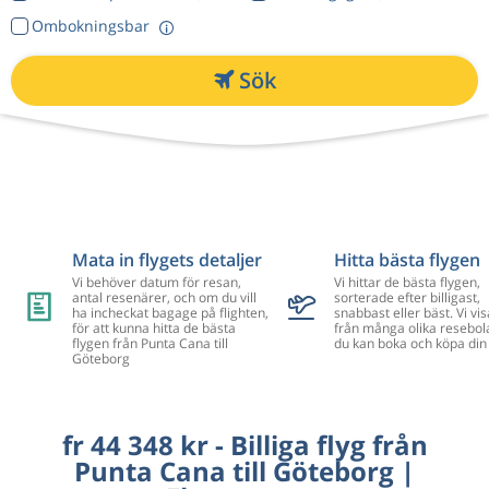
Ombokningsbar
Sök
Mata in flygets detaljer
Hitta bästa flygen
Vi behöver datum för resan,
Vi hittar de bästa flygen,
antal resenärer, och om du vill
sorterade efter billigast,
ha incheckat bagage på flighten,
snabbast eller bäst. Vi vis
för att kunna hitta de bästa
från många olika resebol
flygen från Punta Cana till
du kan boka och köpa din 
Göteborg
fr 44 348 kr - Billiga flyg från
Punta Cana till Göteborg |