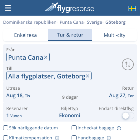
Dominikanska republiken
Punta Cana
Sverige
Göteborg
Tur & retur
Enkelresa
Multi-city
Från
Punta Cana
Till
Alla flygplatser,
Göteborg
Utresa
Retur
Aug 18,
Aug 27,
Tis
Tor
9 dagar
Resenärer
Biljettyp
Endast direktflyg
1
Ekonomi
Vuxen
Sök närliggande datum
Incheckat bagage
Klimatkompensation
Handbagage