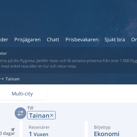
ider
Prisjägaren
Chatt
Prisbevakaren
Sjukt bra
Om
otor
na på din flygresa. Jämför resor och få senaste priserna från över 1 000 flyg
tt med enkel resa eller en tur och retur-resa.
Tainan
Multi-city
Till
Tainan
Resenärer
Biljettyp
1
Ekonomi
0 dagar
Vuxen