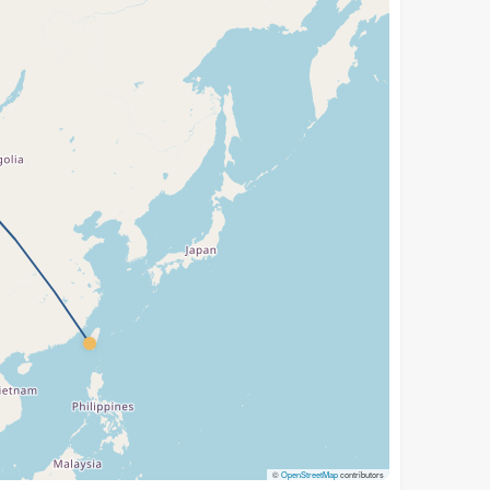
©
OpenStreetMap
contributors