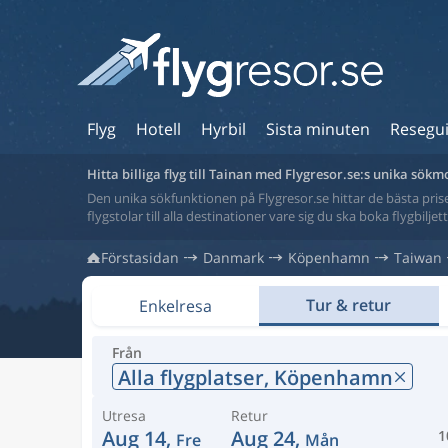
Flyg
Hotell
Hyrbil
Sista minuten
Resegu
Hitta billiga flyg till Tainan med Flygresor.se:s unika sökm
Den unika sökfunktionen på Flygresor.se hittar de bästa priser
flygstolar till alla destinationer vare sig du ska boka flygbilje
Förstasidan
Danmark
Köpenhamn
Taiwan
Tur & retur
Enkelresa
Från
Alla flygplatser,
Köpenhamn
Utresa
Retur
Aug 14,
Aug 24,
1
Fre
Mån