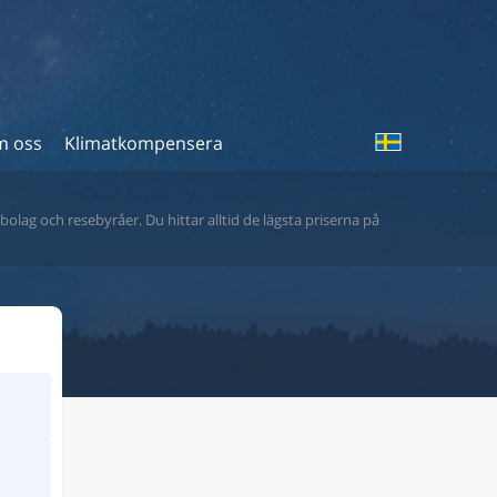
 oss
Klimatkompensera
bolag och resebyråer. Du hittar alltid de lägsta priserna på