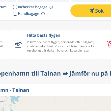
atum
Incheckat bagage
Sök
Handbagage
Hitta bästa flygen
ch
Vi hittar de bästa flygen, sorterade efter billigast,
att
snabbast eller bäst. Vi visar flyg från många olika
l
resebolag där du kan boka och köpa din resa.
öpenhamn till Tainan ➡️ Jämför nu på 
mn - Tainan