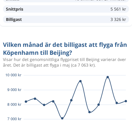
Snittpris
5 561 kr
3 575 kr
Sep 29
Köpenhamn
Beijing
Billigast
3 326 kr
Aug 26
Köpenhamn
Beijing
7 380 kr
Vilken månad är det billigast att flyga från
Sep 6
Beijing
Köpenhamn
Köpenhamn till Beijing?
Visar hur det genomsnittliga flygpriset till Beijing varierar över
Okt 14
Köpenhamn
Beijing
året. Det är billigast att flyga i maj (ca 7 063 kr).
7 703 kr
Okt 24
Beijing
Köpenhamn
Okt 13
Köpenhamn
Beijing
7 862 kr
Okt 24
Beijing
Köpenhamn
Aug 24
Köpenhamn
Beijing
14 155 kr
Sep 6
Beijing
Köpenhamn