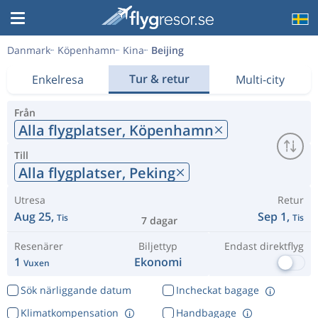
Danmark
Köpenhamn
Kina
Beijing
Tur & retur
Enkelresa
Multi-city
Från
Alla flygplatser,
Köpenhamn
Till
Alla flygplatser,
Peking
Utresa
Retur
Aug 25,
Sep 1,
Tis
Tis
7 dagar
Resenärer
Biljettyp
Endast direktflyg
1
Ekonomi
Vuxen
Sök närliggande datum
Incheckat bagage
Klimatkompensation
Handbagage