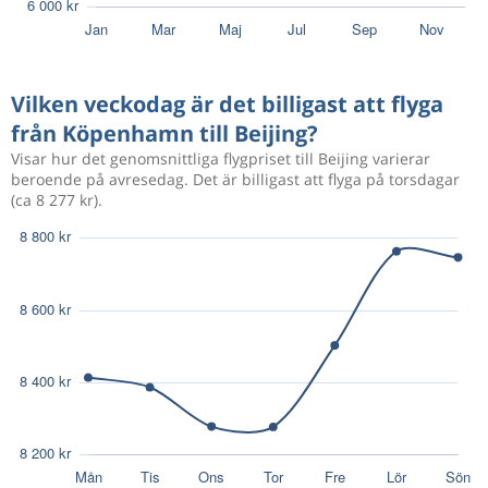
Aug 23
Köpenhamn
Beijing
17 260 kr
Aug 26
Beijing
Köpenhamn
Vilken veckodag är det billigast att flyga
från Köpenhamn till Beijing?
Dec 22
Köpenhamn
Beijing
9 273 kr
Visar hur det genomsnittliga flygpriset till Beijing varierar
Jan 6
Beijing
Köpenhamn
beroende på avresedag. Det är billigast att flyga på torsdagar
(ca 8 277 kr).
Jan 11
Köpenhamn
Beijing
9 160 kr
Jan 12
Beijing
Köpenhamn
Jan 7
Köpenhamn
Beijing
7 750 kr
Jan 11
Beijing
Köpenhamn
Jan 10
Köpenhamn
Beijing
8 767 kr
Jan 12
Beijing
Köpenhamn