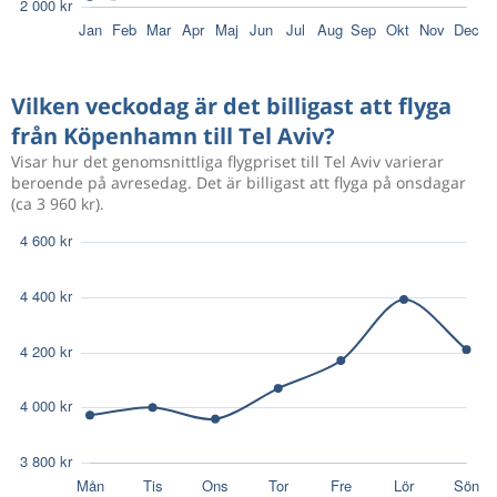
3 086 kr
Aug 23
Köpenhamn
Tel Aviv
Vilken veckodag är det billigast att flyga
från Köpenhamn till Tel Aviv?
2 312 kr
Aug 22
Köpenhamn
Tel Aviv
Visar hur det genomsnittliga flygpriset till Tel Aviv varierar
beroende på avresedag. Det är billigast att flyga på onsdagar
(ca 3 960 kr).
3 081 kr
Aug 21
Köpenhamn
Tel Aviv
2 988 kr
Aug 20
Köpenhamn
Tel Aviv
2 472 kr
Aug 19
Köpenhamn
Tel Aviv