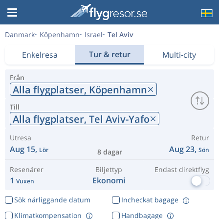
Danmark
Köpenhamn
Israel
Tel Aviv
Tur & retur
Enkelresa
Multi-city
Från
Alla flygplatser,
Köpenhamn
Till
Alla flygplatser,
Tel Aviv-Yafo
Utresa
Retur
Aug 15,
Aug 23,
Lör
Sön
8 dagar
Resenärer
Biljettyp
Endast direktflyg
1
Ekonomi
Vuxen
Sök närliggande datum
Incheckat bagage
Klimatkompensation
Handbagage