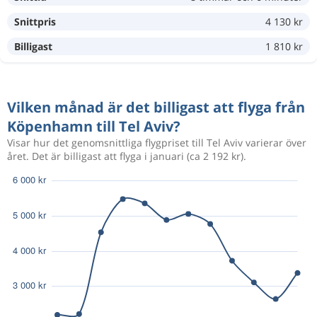
Snittpris
4 130 kr
Okt 18
Köpenhamn
Tel Aviv
2 686 kr
Okt 25
Tel Aviv
Köpenhamn
Billigast
1 810 kr
Okt 12
Köpenhamn
Tel Aviv
2 386 kr
Vilken månad är det billigast att flyga från
Okt 19
Tel Aviv
Köpenhamn
Köpenhamn till Tel Aviv?
Visar hur det genomsnittliga flygpriset till Tel Aviv varierar över
Okt 12
Köpenhamn
Tel Aviv
året. Det är billigast att flyga i januari (ca 2 192 kr).
2 651 kr
Okt 18
Tel Aviv
Köpenhamn
Okt 11
Köpenhamn
Tel Aviv
2 643 kr
Okt 19
Tel Aviv
Köpenhamn
Okt 11
Köpenhamn
Tel Aviv
2 909 kr
Okt 18
Tel Aviv
Köpenhamn