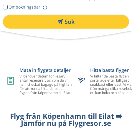
Ombokningsbar
Sök
Mata in flygets detaljer
Hitta bästa flygen
Vi behöver datum för resan,
Vi hittar de bästa flygen,
antal resenärer, och om du vill
sorterade efter billigast,
ha incheckat bagage på flighten,
snabbast eller bäst. Vi vis
för att kunna hitta de bästa
från många olika resebol
flygen från Köpenhamn till Eilat
du kan boka och köpa din 
Flyg från Köpenhamn till Eilat ➡️
Jämför nu på Flygresor.se