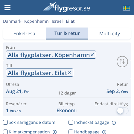
Danmark
Köpenhamn
Israel
Eilat
Tur & retur
Enkelresa
Multi-city
Från
Alla flygplatser,
Köpenhamn
Till
Alla flygplatser,
Eilat
Utresa
Retur
Aug 21,
Sep 2,
Fre
Ons
12 dagar
Resenärer
Biljettyp
Endast direktflyg
1
Ekonomi
Vuxen
Sök närliggande datum
Incheckat bagage
Klimatkompensation
Handbagage