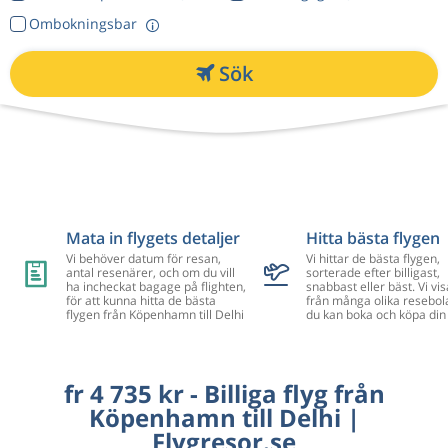
Ombokningsbar
Sök
Mata in flygets detaljer
Hitta bästa flygen
Vi behöver datum för resan,
Vi hittar de bästa flygen,
antal resenärer, och om du vill
sorterade efter billigast,
ha incheckat bagage på flighten,
snabbast eller bäst. Vi vis
för att kunna hitta de bästa
från många olika resebol
flygen från Köpenhamn till Delhi
du kan boka och köpa din 
fr 4 735 kr - Billiga flyg från
Köpenhamn till Delhi |
Flygresor.se