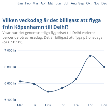
Aug 19
Köpenhamn
Delhi
12 785 kr
Aug 26
Delhi
Köpenhamn
Vilken veckodag är det billigast att flyga
från Köpenhamn till Delhi?
3 310 kr
Aug 20
Köpenhamn
Delhi
Visar hur det genomsnittliga flygpriset till Delhi varierar
beroende på avresedag. Det är billigast att flyga på onsdagar
(ca 6 502 kr).
3 391 kr
Aug 22
Köpenhamn
Delhi
3 175 kr
Aug 21
Köpenhamn
Delhi