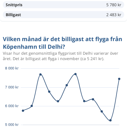
Snittpris
5 780 kr
Okt 10
Köpenhamn
Delhi
6 567 kr
Okt 18
Delhi
Köpenhamn
Billigast
2 483 kr
Nov 16
Köpenhamn
Delhi
4 804 kr
Vilken månad är det billigast att flyga från
Dec 16
Delhi
Köpenhamn
Köpenhamn till Delhi?
Visar hur det genomsnittliga flygpriset till Delhi varierar över
Aug 15
Köpenhamn
Delhi
året. Det är billigast att flyga i november (ca 5 241 kr).
13 560 kr
Aug 18
Delhi
Köpenhamn
Aug 11
Köpenhamn
Delhi
14 277 kr
Aug 23
Delhi
Köpenhamn
Aug 10
Köpenhamn
Delhi
13 732 kr
Aug 18
Delhi
Köpenhamn