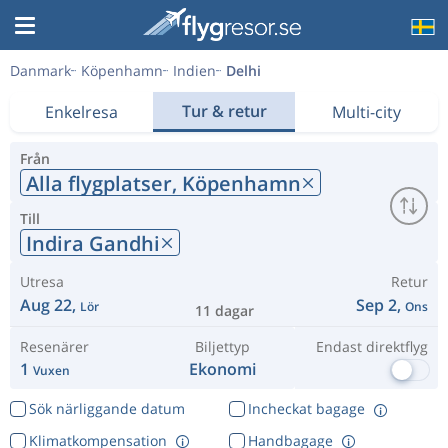
Danmark
Köpenhamn
Indien
Delhi
Tur & retur
Enkelresa
Multi-city
Från
Alla flygplatser,
Köpenhamn
Till
Indira Gandhi
Utresa
Retur
Aug 22,
Sep 2,
Lör
Ons
11 dagar
Resenärer
Biljettyp
Endast direktflyg
1
Ekonomi
Vuxen
Sök närliggande datum
Incheckat bagage
Klimatkompensation
Handbagage