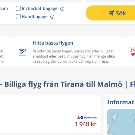
atum
Incheckat bagage
Sök
Handbagage
Hitta bästa flygen
ch
Vi hittar de bästa flygen, sorterade efter billigast,
att
snabbast eller bäst. Vi visar flyg från många olika
lmö
resebolag där du kan boka och köpa din resa.
 - Billiga flyg från Tirana till Malmö | 
Informat
1 948 kr