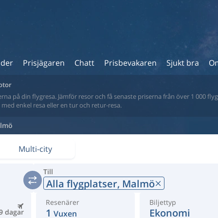
ider
Prisjägaren
Chatt
Prisbevakaren
Sjukt bra
Om
otor
na på din flygresa. Jämför resor och få senaste priserna från över 1 000 flyg
tt med enkel resa eller en tur och retur-resa.
lmö
Multi-city
Till
Alla flygplatser,
Malmö
Resenärer
Biljettyp
1
Ekonomi
9 dagar
Vuxen