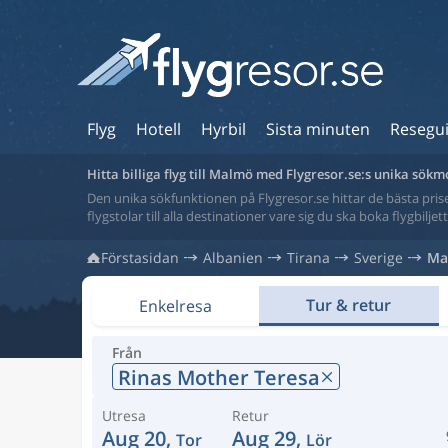
Flyg
Hotell
Hyrbil
Sista minuten
Resegu
Hitta billiga flyg till Malmö med Flygresor.se:s unika sökm
Den unika sökfunktionen på Flygresor.se hittar de bästa priser
flygstolar till alla destinationer vare sig du ska boka flygbilje
Förstasidan
Albanien
Tirana
Sverige
Ma
Tur & retur
Enkelresa
Från
Rinas Mother Teresa
Utresa
Retur
Aug 20,
Aug 29,
Tor
Lör