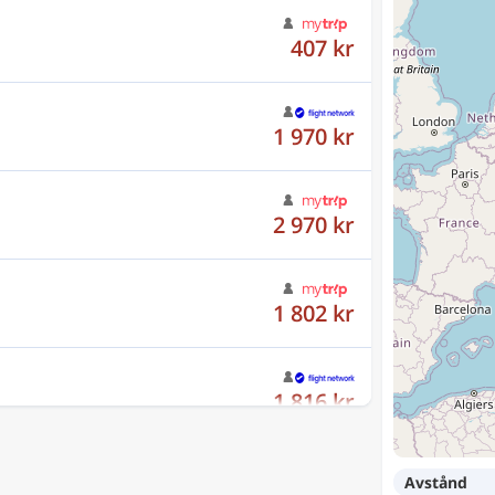
407 kr
1 970 kr
2 970 kr
1 802 kr
1 816 kr
2 164 kr
Avstånd