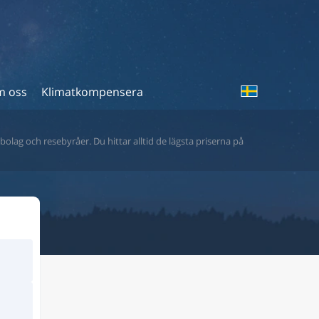
 oss
Klimatkompensera
bolag och resebyråer. Du hittar alltid de lägsta priserna på