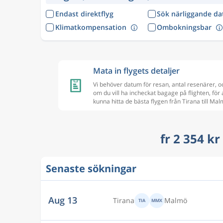
Endast direktflyg
Sök närliggande d
Klimatkompensation
Ombokningsbar
Mata in flygets detaljer
Vi behöver datum för resan, antal resenärer, o
om du vill ha incheckat bagage på flighten, för 
kunna hitta de bästa flygen från Tirana till Ma
fr 2 354 kr
Senaste sökningar
Aug 13
Tirana
Malmö
TIA
MMX