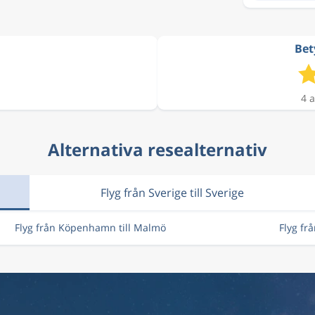
3 082 kr
Bet
4 354 kr
4 a
1 139 kr
Alternativa resealternativ
Flyg från Sverige till Sverige
3 084 kr
Flyg från Köpenhamn till Malmö
Flyg fr
3 691 kr
3 065 kr