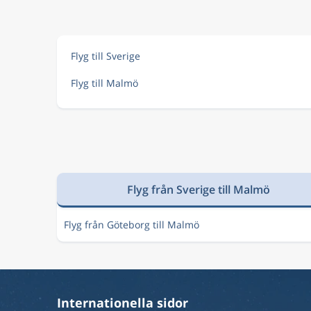
Aug 9
Tirana
Malmö
TIA
MMX
Flyg till Sverige
Aug 11
Tirana
Malmö
Flyg till Malmö
TIA
MMX
Aug 20
Tirana
Malmö
TIA
MMX
Flyg från Sverige till Malmö
Aug 8
Tirana
Malmö
TIA
MMX
Flyg från Göteborg till Malmö
Aug 7
Tirana
Malmö
TIA
MMX
Internationella sidor
Aug 6
Tirana
Malmö
TIA
MMX