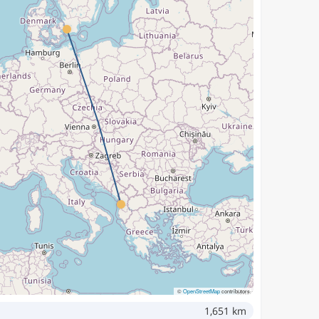
©
OpenStreetMap
contributors
1,651 km