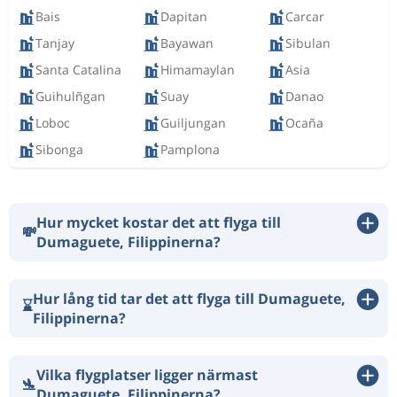
Bais
Dapitan
Carcar
Tanjay
Bayawan
Sibulan
Santa Catalina
Himamaylan
Asia
Guihulñgan
Suay
Danao
Loboc
Guiljungan
Ocaña
Sibonga
Pamplona
Hur mycket kostar det att flyga till
💸
Dumaguete, Filippinerna?
Hur lång tid tar det att flyga till Dumaguete,
⌛
Filippinerna?
Vilka flygplatser ligger närmast
🛬
Dumaguete, Filippinerna?