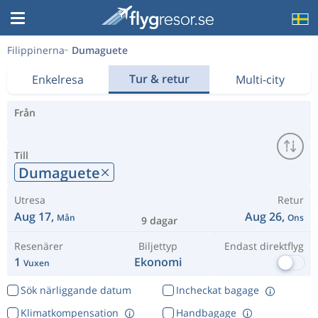
Filippinerna
Dumaguete
Tur & retur
Enkelresa
Multi-city
Från
Till
Dumaguete
Utresa
Retur
Aug 17,
Aug 26,
Mån
Ons
9 dagar
Resenärer
Biljettyp
Endast direktflyg
1
Ekonomi
Vuxen
Sök närliggande datum
Incheckat bagage
Klimatkompensation
Handbagage