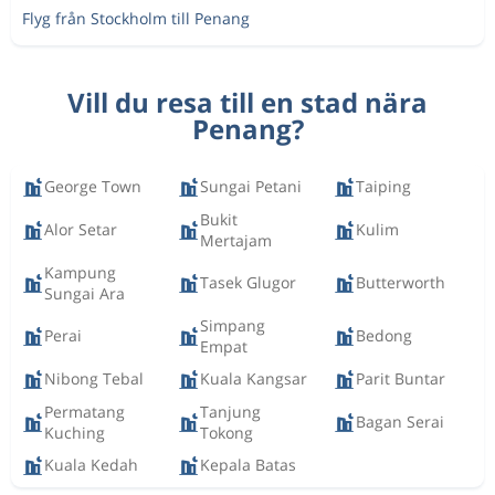
Flyg från Stockholm till Penang
Vill du resa till en stad nära
Penang?
George Town
Sungai Petani
Taiping
Bukit
Alor Setar
Kulim
Mertajam
Kampung
Tasek Glugor
Butterworth
Sungai Ara
Simpang
Perai
Bedong
Empat
Nibong Tebal
Kuala Kangsar
Parit Buntar
Permatang
Tanjung
Bagan Serai
Kuching
Tokong
Kuala Kedah
Kepala Batas