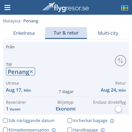
Malaysia
Penang
Tur & retur
Enkelresa
Multi-city
Från
Till
Penang
Utresa
Retur
Aug 17,
Aug 24,
Mån
Mån
7 dagar
Resenärer
Biljettyp
Endast direktflyg
1
Ekonomi
Vuxen
Sök närliggande datum
Incheckat bagage
Klimatkompensation
Handbagage