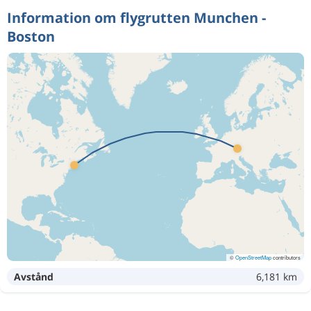
Information om flygrutten Munchen -
Boston
©
OpenStreetMap
contributors
Avstånd
6,181 km