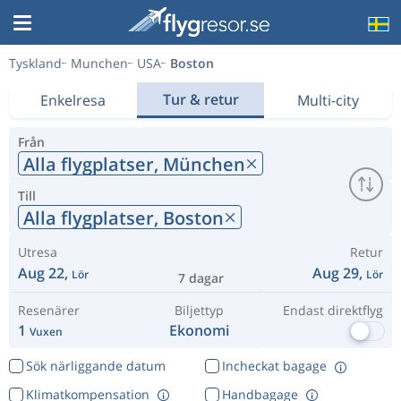
Tyskland
Munchen
USA
Boston
Tur & retur
Enkelresa
Multi-city
Från
Alla flygplatser,
München
Till
Alla flygplatser,
Boston
Utresa
Retur
Aug 22,
Aug 29,
Lör
Lör
7 dagar
Resenärer
Biljettyp
Endast direktflyg
1
Ekonomi
Vuxen
Sök närliggande datum
Incheckat bagage
Klimatkompensation
Handbagage