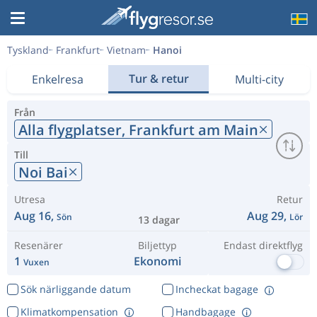
Tyskland
Frankfurt
Vietnam
Hanoi
Tur & retur
Enkelresa
Multi-city
Från
Alla flygplatser,
Frankfurt am Main
Till
Noi Bai
Utresa
Retur
Aug 16,
Aug 29,
Sön
Lör
13 dagar
Resenärer
Biljettyp
Endast direktflyg
1
Ekonomi
Vuxen
Sök närliggande datum
Incheckat bagage
Klimatkompensation
Handbagage