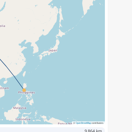
©
OpenStreetMap
contributors
9,864 km