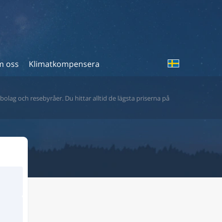
 oss
Klimatkompensera
bolag och resebyråer. Du hittar alltid de lägsta priserna på