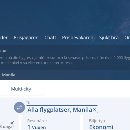
ider
Prisjägaren
Chatt
Prisbevakaren
Sjukt bra
Om
otor
na på din flygresa. Jämför resor och få senaste priserna från över 1 000 flyg
tt med enkel resa eller en tur och retur-resa.
Manila
Multi-city
Till
Alla flygplatser,
Manila
Resenärer
Biljettyp
1
Ekonomi
3 dagar
Vuxen