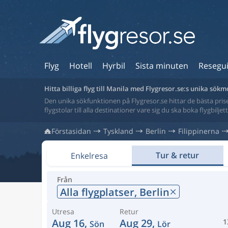
Flyg
Hotell
Hyrbil
Sista minuten
Resegu
Hitta billiga flyg till Manila med Flygresor.se:s unika sökm
Den unika sökfunktionen på Flygresor.se hittar de bästa priser
flygstolar till alla destinationer vare sig du ska boka flygbilje
Förstasidan
Tyskland
Berlin
Filippinerna
Tur & retur
Enkelresa
Från
Alla flygplatser,
Berlin
Utresa
Retur
Aug 16,
Aug 29,
1
Sön
Lör