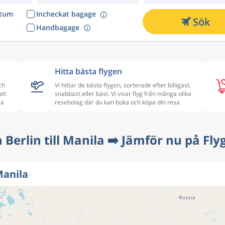
atum
Incheckat bagage
Sök
Handbagage
Hitta bästa flygen
ch
Vi hittar de bästa flygen, sorterade efter billigast,
att
snabbast eller bäst. Vi visar flyg från många olika
la
resebolag där du kan boka och köpa din resa.
n Berlin till Manila ➡️ Jämför nu på Fly
Manila