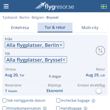
Tyskland
Berlin
Belgien
Bryssel
Tur & retur
Enkelresa
Multi-city
Från
Alla flygplatser,
Berlin
Till
Alla flygplatser,
Bryssel
Utresa
Retur
Aug 20,
Aug 29,
Tor
Lör
9 dagar
Resenärer
Biljettyp
Endast direktflyg
1
Ekonomi
Vuxen
Sök närliggande datum
Incheckat bagage
Klimatkompensation
Handbagage