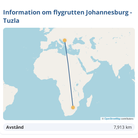
Information om flygrutten Johannesburg -
Tuzla
©
OpenStreetMap
contributors
Avstånd
7,913 km