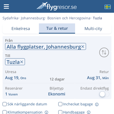
Sydafrika
Johannesburg
Bosnien och Hercegovina
Tuzla
Tur & retur
Enkelresa
Multi-city
Från
Alla flygplatser,
Johannesburg
Till
Tuzla
Utresa
Retur
Aug 19,
Aug 31,
Ons
Mån
12 dagar
Resenärer
Biljettyp
Endast direktflyg
1
Ekonomi
Vuxen
Sök närliggande datum
Incheckat bagage
Klimatkompensation
Handbagage