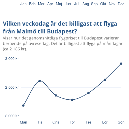
Aug 9
Malmö
Budapest
6 079 kr
Aug 17
Budapest
Malmö
Vilken veckodag är det billigast att flyga
från Malmö till Budapest?
Juni 4
Malmö
Budapest
2 521 kr
Visar hur det genomsnittliga flygpriset till Budapest varierar
Juni 6
Budapest
Malmö
beroende på avresedag. Det är billigast att flyga på måndagar
(ca 2 186 kr).
Aug 16
Malmö
Budapest
2 334 kr
Aug 27
Budapest
Malmö
Aug 18
Malmö
Budapest
1 675 kr
Aug 25
Budapest
Malmö
Aug 19
Malmö
Budapest
3 469 kr
Sep 2
Budapest
Malmö