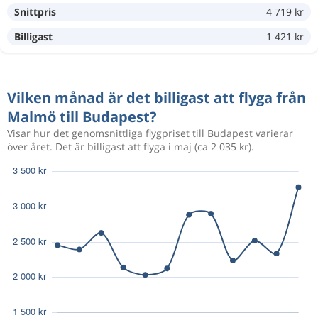
Snittpris
4 719 kr
Sep 25
Malmö
Budapest
3 729 kr
Sep 27
Budapest
Malmö
Billigast
1 421 kr
Sep 3
Malmö
Budapest
1 691 kr
Vilken månad är det billigast att flyga från
Sep 10
Budapest
Malmö
Malmö till Budapest?
Visar hur det genomsnittliga flygpriset till Budapest varierar
Aug 8
Malmö
Budapest
över året. Det är billigast att flyga i maj (ca 2 035 kr).
5 570 kr
Aug 12
Budapest
Malmö
Aug 20
Malmö
Budapest
4 375 kr
Aug 23
Budapest
Malmö
Sep 2
Malmö
Budapest
1 408 kr
Sep 4
Budapest
Malmö