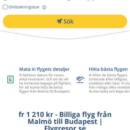
Ombokningsbar
Sök
Mata in flygets detaljer
Hitta bästa flygen
Vi behöver datum för resan,
Vi hittar de bästa flygen,
antal resenärer, och om du vill
sorterade efter billigast,
ha incheckat bagage på flighten,
snabbast eller bäst. Vi vis
för att kunna hitta de bästa
från många olika resebol
flygen från Malmö till Budapest
du kan boka och köpa din 
fr 1 210 kr - Billiga flyg från
Malmö till Budapest |
Flygresor.se