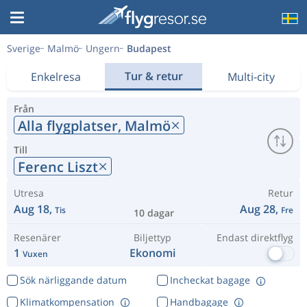
Sverige
Malmö
Ungern
Budapest
Tur & retur
Enkelresa
Multi-city
Från
Alla flygplatser,
Malmö
Till
Ferenc Liszt
Utresa
Retur
Aug 18,
Aug 28,
Tis
Fre
10 dagar
Resenärer
Biljettyp
Endast direktflyg
1
Ekonomi
Vuxen
Sök närliggande datum
Incheckat bagage
Klimatkompensation
Handbagage