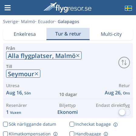
Sverige
Malmö
Ecuador
Galapagos
Tur & retur
Enkelresa
Multi-city
Från
Alla flygplatser,
Malmö
Till
Seymour
Utresa
Retur
Aug 16,
Aug 26,
Sön
Ons
10 dagar
Resenärer
Biljettyp
Endast direktflyg
1
Ekonomi
Vuxen
Sök närliggande datum
Incheckat bagage
Klimatkompensation
Handbagage