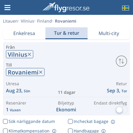
Litauen
Vilnius
Finland
Rovaniemi
Tur & retur
Enkelresa
Multi-city
Från
Vilnius
Till
Rovaniemi
Utresa
Retur
Aug 23,
Sep 3,
Sön
Tor
11 dagar
Resenärer
Biljettyp
Endast direktflyg
1
Ekonomi
Vuxen
Sök närliggande datum
Incheckat bagage
Klimatkompensation
Handbagage