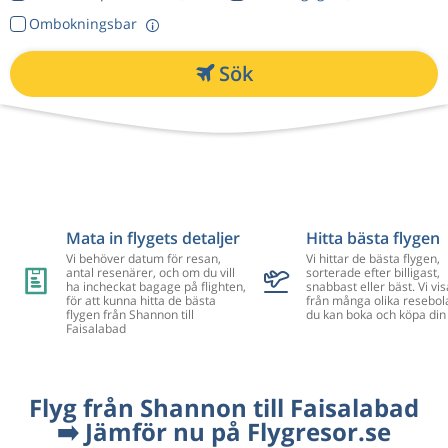
Ombokningsbar
Sök
Mata in flygets detaljer
Hitta bästa flygen
Vi behöver datum för resan,
Vi hittar de bästa flygen,
antal resenärer, och om du vill
sorterade efter billigast,
ha incheckat bagage på flighten,
snabbast eller bäst. Vi vis
för att kunna hitta de bästa
från många olika resebol
flygen från Shannon till
du kan boka och köpa din 
Faisalabad
Flyg från Shannon till Faisalabad
➡️ Jämför nu på Flygresor.se