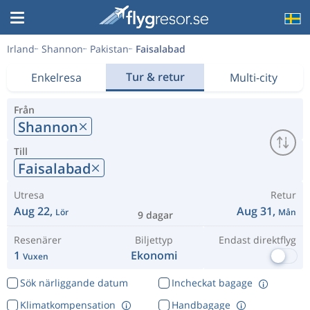
Irland
Shannon
Pakistan
Faisalabad
Tur & retur
Enkelresa
Multi-city
Från
Shannon
Till
Faisalabad
Utresa
Retur
Aug 22,
Aug 31,
Lör
Mån
9 dagar
Resenärer
Biljettyp
Endast direktflyg
1
Ekonomi
Vuxen
Sök närliggande datum
Incheckat bagage
Klimatkompensation
Handbagage