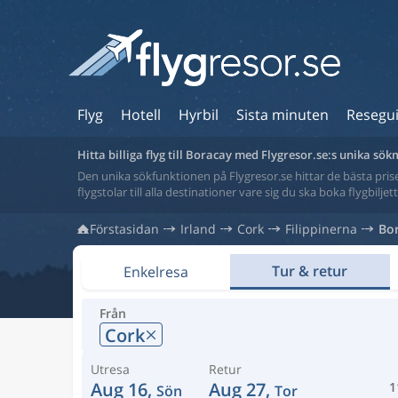
Flyg
Hotell
Hyrbil
Sista minuten
Resegu
Hitta billiga flyg till Boracay med Flygresor.se:s unika sö
Den unika sökfunktionen på Flygresor.se hittar de bästa priser
flygstolar till alla destinationer vare sig du ska boka flygbilje
Förstasidan
Irland
Cork
Filippinerna
Bo
Tur & retur
Enkelresa
Från
Cork
Utresa
Retur
Aug 16,
Aug 27,
1
Sön
Tor