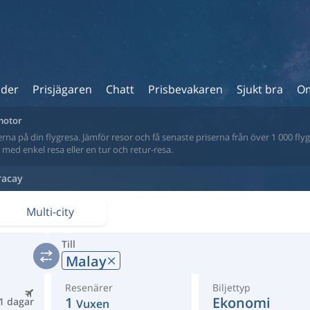
ider
Prisjägaren
Chatt
Prisbevakaren
Sjukt bra
Om
kmotor
na på din flygresa. Jämför resor och få senaste priserna från över 1 000 flyg
tt med enkel resa eller en tur och retur-resa.
racay
Multi-city
Till
Malay
Resenärer
Biljettyp
1
Ekonomi
1 dagar
Vuxen