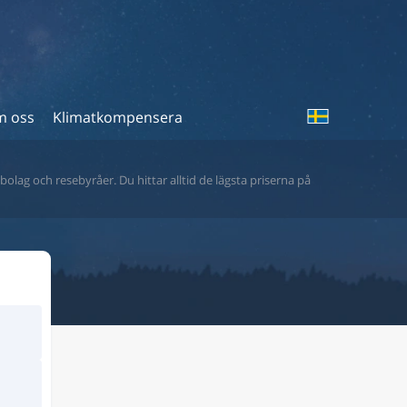
 oss
Klimatkompensera
bolag och resebyråer. Du hittar alltid de lägsta priserna på