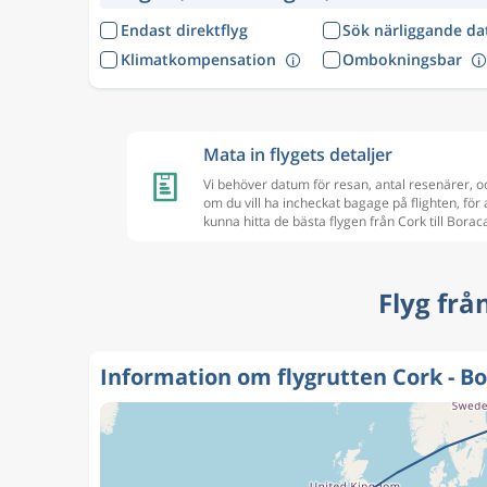
Endast direktflyg
Sök närliggande d
Klimatkompensation
Ombokningsbar
Mata in flygets detaljer
Vi behöver datum för resan, antal resenärer, o
om du vill ha incheckat bagage på flighten, för 
kunna hitta de bästa flygen från Cork till Borac
Flyg frå
Information om flygrutten Cork - B