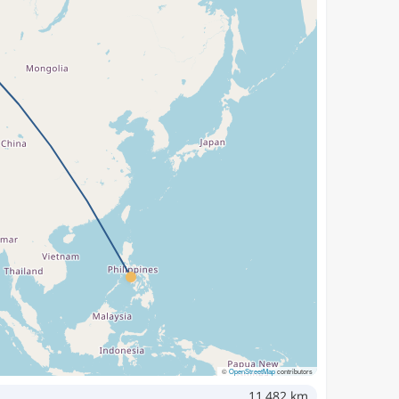
©
OpenStreetMap
contributors
11,482 km