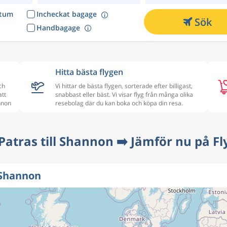
atum
Incheckat bagage
Sök
Handbagage
Hitta bästa flygen
ch
Vi hittar de bästa flygen, sorterade efter billigast,
att
snabbast eller bäst. Vi visar flyg från många olika
annon
resebolag där du kan boka och köpa din resa.
 Patras till Shannon ➡️ Jämför nu på Fl
 Shannon