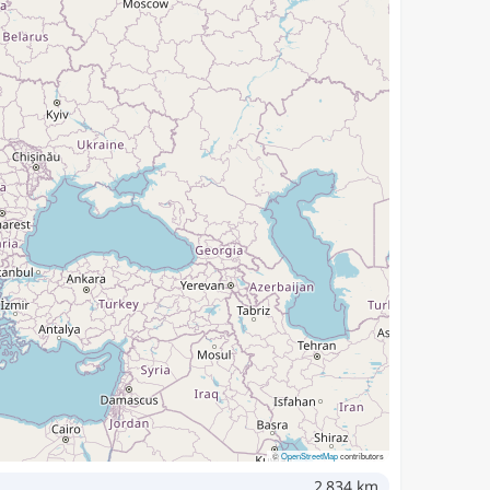
©
OpenStreetMap
contributors
2,834 km