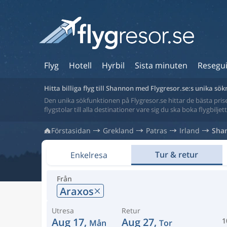
Flyg
Hotell
Hyrbil
Sista minuten
Resegu
Hitta billiga flyg till Shannon med Flygresor.se:s unika sö
Den unika sökfunktionen på Flygresor.se hittar de bästa priser
flygstolar till alla destinationer vare sig du ska boka flygbilje
Förstasidan
Grekland
Patras
Irland
Sha
Tur & retur
Enkelresa
Från
Araxos
Utresa
Retur
Aug 17,
Aug 27,
1
Mån
Tor