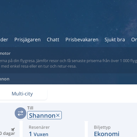
ider
Prisjägaren
Chatt
Prisbevakaren
Sjukt bra
Om
kmotor
na på din flygresa. Jämför resor och få senaste priserna från över 1 000 flyg
tt med enkel resa eller en tur och retur-resa.
nnon
Multi-city
Till
Shannon
Resenärer
Biljettyp
1
Ekonomi
0 dagar
Vuxen