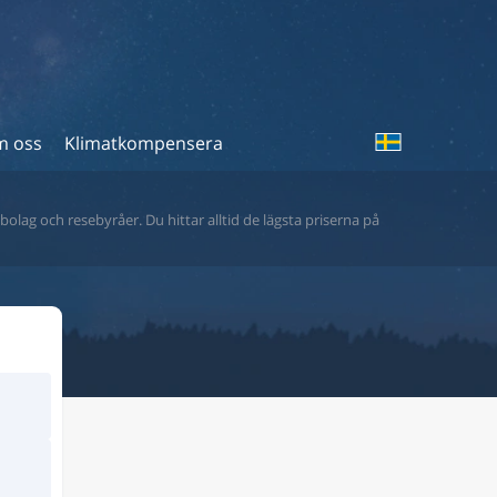
 oss
Klimatkompensera
bolag och resebyråer. Du hittar alltid de lägsta priserna på