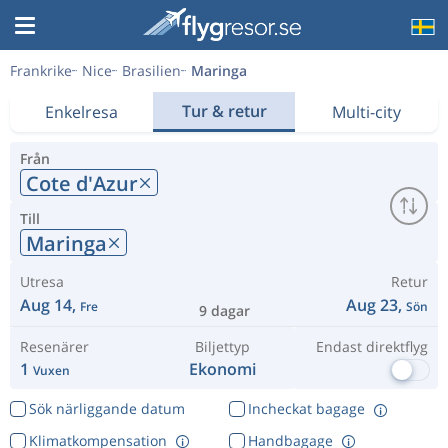
Frankrike
Nice
Brasilien
Maringa
Tur & retur
Enkelresa
Multi-city
Från
Cote d'Azur
Till
Maringa
Utresa
Retur
Aug 14,
Aug 23,
Fre
Sön
9 dagar
Resenärer
Biljettyp
Endast direktflyg
1
Ekonomi
Vuxen
Sök närliggande datum
Incheckat bagage
Klimatkompensation
Handbagage