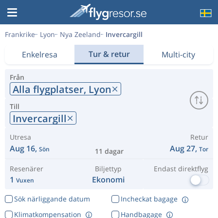
Frankrike
Lyon
Nya Zeeland
Invercargill
Tur & retur
Enkelresa
Multi-city
Från
Alla flygplatser,
Lyon
Till
Invercargill
Utresa
Retur
Aug 16,
Aug 27,
Sön
Tor
11 dagar
Resenärer
Biljettyp
Endast direktflyg
1
Ekonomi
Vuxen
Sök närliggande datum
Incheckat bagage
Klimatkompensation
Handbagage