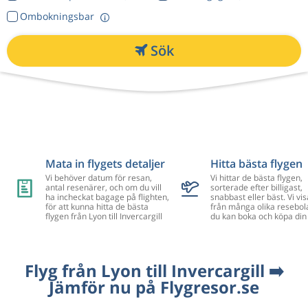
Ombokningsbar
Sök
Mata in flygets detaljer
Hitta bästa flygen
Vi behöver datum för resan,
Vi hittar de bästa flygen,
antal resenärer, och om du vill
sorterade efter billigast,
ha incheckat bagage på flighten,
snabbast eller bäst. Vi vis
för att kunna hitta de bästa
från många olika resebol
flygen från Lyon till Invercargill
du kan boka och köpa din 
Flyg från Lyon till Invercargill ➡️
Jämför nu på Flygresor.se