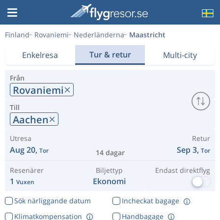
Finland
Rovaniemi
Nederländerna
Maastricht
Tur & retur
Enkelresa
Multi-city
Från
Rovaniemi
Till
Aachen
Utresa
Retur
Aug 20,
Sep 3,
Tor
Tor
14 dagar
Resenärer
Biljettyp
Endast direktflyg
1
Ekonomi
Vuxen
Sök närliggande datum
Incheckat bagage
Klimatkompensation
Handbagage