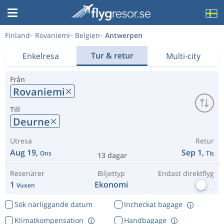
Finland
Rovaniemi
Belgien
Antwerpen
Tur & retur
Enkelresa
Multi-city
Från
Rovaniemi
Till
Deurne
Utresa
Retur
Aug 19,
Sep 1,
Ons
Tis
13 dagar
Resenärer
Biljettyp
Endast direktflyg
1
Ekonomi
Vuxen
Sök närliggande datum
Incheckat bagage
Klimatkompensation
Handbagage