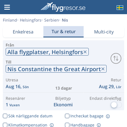
Finland
Helsingfors
Serbien
Nis
Tur & retur
Enkelresa
Multi-city
Från
Alla flygplatser,
Helsingfors
Till
Nis Constantine the Great Airport
Utresa
Retur
Aug 16,
Aug 29,
Sön
Lör
13 dagar
Resenärer
Biljettyp
Endast direktflyg
1
Ekonomi
Vuxen
Sök närliggande datum
Incheckat bagage
Klimatkompensation
Handbagage