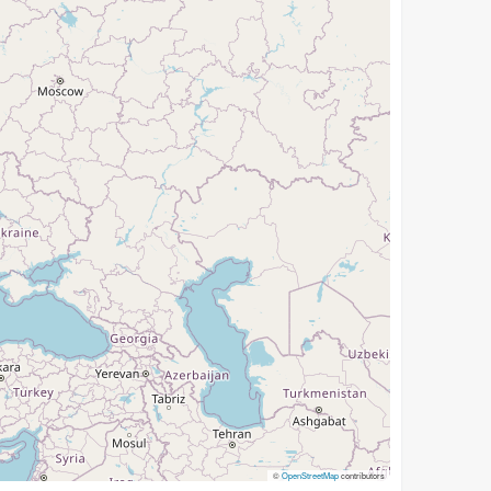
©
OpenStreetMap
contributors