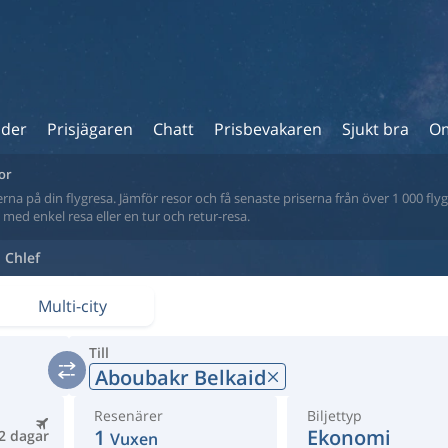
ider
Prisjägaren
Chatt
Prisbevakaren
Sjukt bra
Om
tor
na på din flygresa. Jämför resor och få senaste priserna från över 1 000 flyg
tt med enkel resa eller en tur och retur-resa.
Chlef
Multi-city
Till
Aboubakr Belkaid
Resenärer
Biljettyp
1
Ekonomi
2 dagar
Vuxen