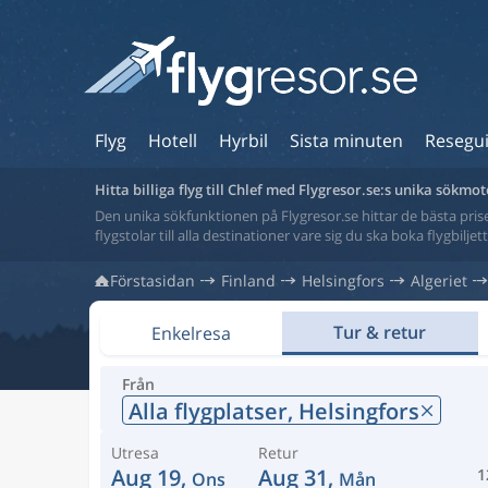
Flyg
Hotell
Hyrbil
Sista minuten
Resegu
Hitta billiga flyg till Chlef med Flygresor.se:s unika sökmo
Den unika sökfunktionen på Flygresor.se hittar de bästa priser
flygstolar till alla destinationer vare sig du ska boka flygbilje
Förstasidan
Finland
Helsingfors
Algeriet
Tur & retur
Enkelresa
Från
Alla flygplatser,
Helsingfors
Utresa
Retur
Aug 19,
Aug 31,
1
Ons
Mån