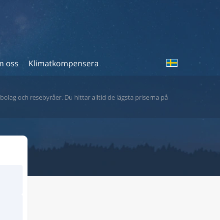
 oss
Klimatkompensera
bolag och resebyråer. Du hittar alltid de lägsta priserna på