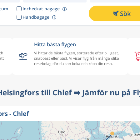
atum
Incheckat bagage
Sök
Handbagage
Hitta bästa flygen
ch
Vi hittar de bästa flygen, sorterade efter billigast,
att
snabbast eller bäst. Vi visar flyg från många olika
resebolag där du kan boka och köpa din resa.
Helsingfors till Chlef ➡️ Jämför nu på F
rs - Chlef