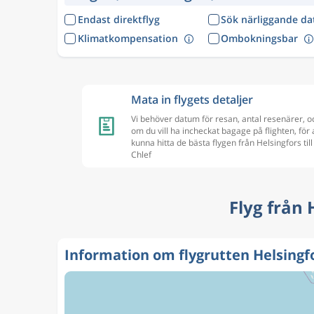
Endast direktflyg
Sök närliggande d
Klimatkompensation
Ombokningsbar
Mata in flygets detaljer
Vi behöver datum för resan, antal resenärer, o
om du vill ha incheckat bagage på flighten, för 
kunna hitta de bästa flygen från Helsingfors till
Chlef
Flyg från 
Information om flygrutten Helsingfo