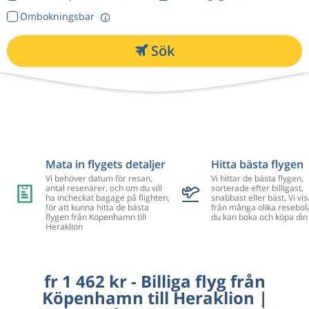
Ombokningsbar
Sök
Mata in flygets detaljer
Hitta bästa flygen
Vi behöver datum för resan,
Vi hittar de bästa flygen,
antal resenärer, och om du vill
sorterade efter billigast,
ha incheckat bagage på flighten,
snabbast eller bäst. Vi vis
för att kunna hitta de bästa
från många olika resebol
flygen från Köpenhamn till
du kan boka och köpa din 
Heraklion
fr 1 462 kr - Billiga flyg från
Köpenhamn till Heraklion |