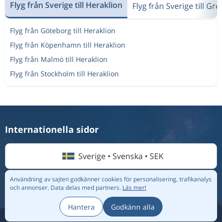
Flyg från Sverige till Heraklion
Flyg från Sverige till Gr
Aug 19
Köpenhamn
Heraklion
5 868 kr
Aug 26
Heraklion
Köpenhamn
Flyg från Göteborg till Heraklion
Flyg från Köpenhamn till Heraklion
Aug 21
Köpenhamn
Heraklion
4 744 kr
Flyg från Malmö till Heraklion
Sep 4
Heraklion
Köpenhamn
Flyg från Stockholm till Heraklion
Aug 18
Köpenhamn
Heraklion
7 026 kr
Aug 30
Heraklion
Köpenhamn
Internationella sidor
3 431 kr
Aug 9
Köpenhamn
Heraklion
Sverige • Svenska • SEK
Användning av sajten godkänner cookies för personalisering, trafikanalys
Aug 9
Köpenhamn
Heraklion
6 290 kr
och annonser.
Data delas med partners.
Läs mer!
© 2026 Flightmate AB |
Destinationer
|
Flygbolag
|
Topplistor
|
Aug 15
Heraklion
Köpenhamn
Om oss
|
Integritetspolicy
Hantera
Godkänn alla