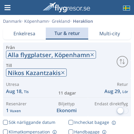
Danmark
Köpenhamn
Grekland
Heraklion
Tur & retur
Enkelresa
Multi-city
Från
Alla flygplatser,
Köpenhamn
Till
Nikos Kazantzakis
Utresa
Retur
Aug 18,
Aug 29,
Tis
Lör
11 dagar
Resenärer
Biljettyp
Endast direktflyg
1
Ekonomi
Vuxen
Sök närliggande datum
Incheckat bagage
Klimatkompensation
Handbagage