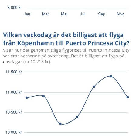
Jan 6
Köpenhamn
Puerto Princesa City
19 851 kr
Jan 20
Puerto Princesa City
Köpenhamn
Vilken veckodag är det billigast att flyga
Dec 18
Köpenhamn
Puerto Princesa City
13 987 kr
från Köpenhamn till Puerto Princesa City?
Jan 17
Puerto Princesa City
Köpenhamn
Visar hur det genomsnittliga flygpriset till Puerto Princesa City
varierar beroende på avresedag. Det är billigast att flyga på
onsdagar (ca 10 213 kr).
Mars 3
Oslo
Puerto Princesa City
18 158 kr
Mars 18
Puerto Princesa City
Oslo
Mars 3
Köpenhamn
Puerto Princesa City
9 638 kr
Mars 18
Puerto Princesa City
Köpenhamn