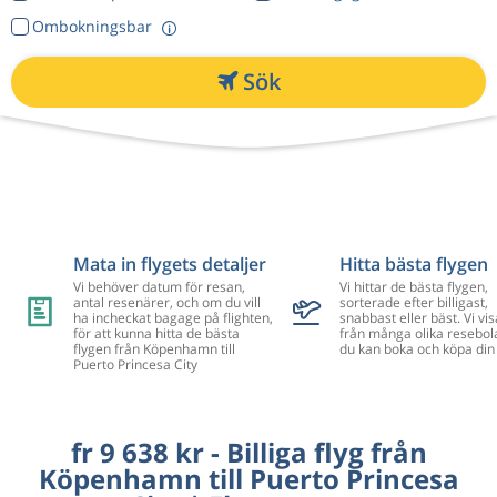
Ombokningsbar
Sök
Mata in flygets detaljer
Hitta bästa flygen
Vi behöver datum för resan,
Vi hittar de bästa flygen,
antal resenärer, och om du vill
sorterade efter billigast,
ha incheckat bagage på flighten,
snabbast eller bäst. Vi vis
för att kunna hitta de bästa
från många olika resebol
flygen från Köpenhamn till
du kan boka och köpa din 
Puerto Princesa City
fr 9 638 kr - Billiga flyg från
Köpenhamn till Puerto Princesa