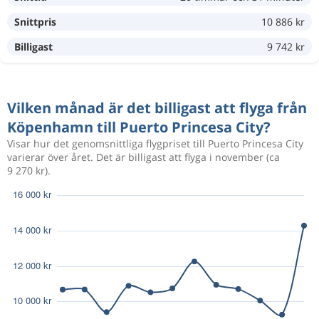
Snittpris
10 886 kr
Mars 3
Köpenhamn
Puerto Princesa City
9 638 kr
Mars 18
Puerto Princesa City
Köpenhamn
Billigast
9 742 kr
Jan 6
Köpenhamn
Puerto Princesa City
19 851 kr
Vilken månad är det billigast att flyga från
Jan 20
Puerto Princesa City
Köpenhamn
Köpenhamn till Puerto Princesa City?
Visar hur det genomsnittliga flygpriset till Puerto Princesa City
Dec 18
Köpenhamn
Puerto Princesa City
varierar över året. Det är billigast att flyga i november (ca
13 987 kr
9 270 kr).
Jan 17
Puerto Princesa City
Köpenhamn
Mars 3
Oslo
Puerto Princesa City
18 158 kr
Mars 18
Puerto Princesa City
Oslo
Mars 3
Köpenhamn
Puerto Princesa City
9 638 kr
Mars 18
Puerto Princesa City
Köpenhamn