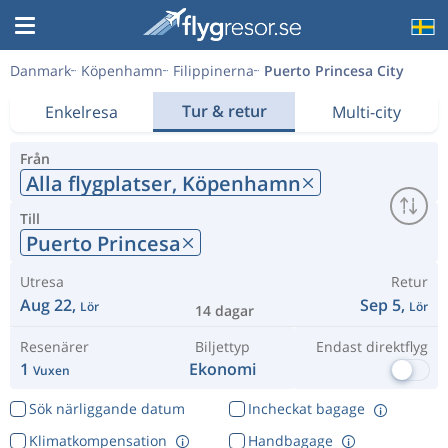
Danmark
Köpenhamn
Filippinerna
Puerto Princesa City
Tur & retur
Enkelresa
Multi-city
Från
Alla flygplatser,
Köpenhamn
Till
Puerto Princesa
Utresa
Retur
Aug 22,
Sep 5,
Lör
Lör
14 dagar
Resenärer
Biljettyp
Endast direktflyg
1
Ekonomi
Vuxen
Sök närliggande datum
Incheckat bagage
Klimatkompensation
Handbagage