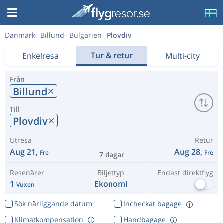
Danmark
Billund
Bulgarien
Plovdiv
Tur & retur
Enkelresa
Multi-city
Från
Billund
Till
Plovdiv
Utresa
Retur
Aug 21,
Aug 28,
Fre
Fre
7 dagar
Resenärer
Biljettyp
Endast direktflyg
1
Ekonomi
Vuxen
Sök närliggande datum
Incheckat bagage
Klimatkompensation
Handbagage