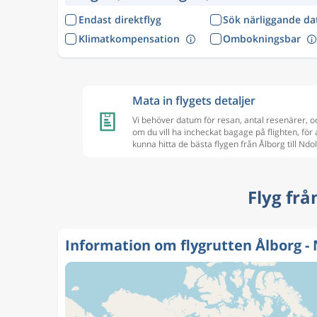
Endast direktflyg
Sök närliggande d
Klimatkompensation
Ombokningsbar
Mata in flygets detaljer
Vi behöver datum för resan, antal resenärer, o
om du vill ha incheckat bagage på flighten, för 
kunna hitta de bästa flygen från Ålborg till Ndo
Flyg frå
Information om flygrutten Ålborg -