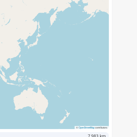
©
OpenStreetMap
contributors
7,983 km