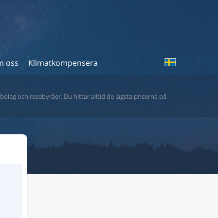
 oss
Klimatkompensera
bolag och resebyråer. Du hittar alltid de lägsta priserna på