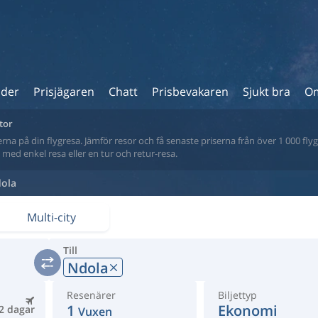
ider
Prisjägaren
Chatt
Prisbevakaren
Sjukt bra
Om
tor
na på din flygresa. Jämför resor och få senaste priserna från över 1 000 flyg
tt med enkel resa eller en tur och retur-resa.
ola
Multi-city
Till
Ndola
Resenärer
Biljettyp
1
Ekonomi
2 dagar
Vuxen