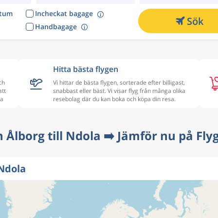
atum
Incheckat bagage
Sök
Handbagage
Hitta bästa flygen
ch
Vi hittar de bästa flygen, sorterade efter billigast,
att
snabbast eller bäst. Vi visar flyg från många olika
la
resebolag där du kan boka och köpa din resa.
n Ålborg till Ndola ➡️ Jämför nu på Fly
 Ndola