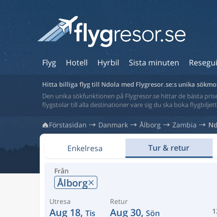
Flyg
Hotell
Hyrbil
Sista minuten
Resegu
Hitta billiga flyg till Ndola med Flygresor.se:s unika sökmo
Den unika sökfunktionen på Flygresor.se hittar de bästa priser
flygstolar till alla destinationer vare sig du ska boka flygbilje
Förstasidan
Danmark
Ålborg
Zambia
Nd
Tur & retur
Enkelresa
Från
Ålborg
Utresa
Retur
Aug 18,
Aug 30,
1
Tis
Sön