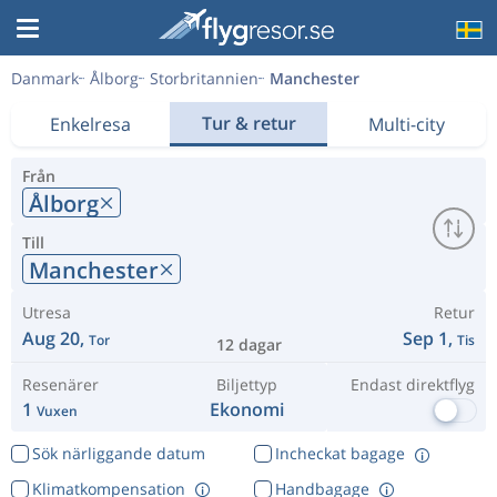
Danmark
Ålborg
Storbritannien
Manchester
Tur & retur
Enkelresa
Multi-city
Från
Ålborg
Till
Manchester
Utresa
Retur
Aug 20,
Sep 1,
Tor
Tis
12 dagar
Resenärer
Biljettyp
Endast direktflyg
1
Ekonomi
Vuxen
Sök närliggande datum
Incheckat bagage
Klimatkompensation
Handbagage