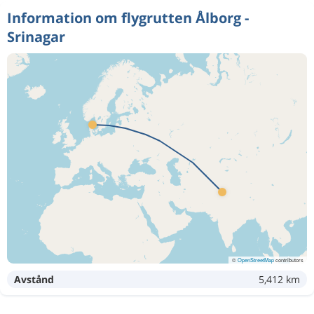
Information om flygrutten Ålborg -
Srinagar
©
OpenStreetMap
contributors
Avstånd
5,412 km