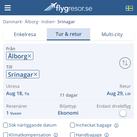
Danmark
Ålborg
Indien
Srinagar
Tur & retur
Enkelresa
Multi-city
Från
Ålborg
Till
Srinagar
Utresa
Retur
Aug 18,
Aug 29,
Tis
Lör
11 dagar
Resenärer
Biljettyp
Endast direktflyg
1
Ekonomi
Vuxen
Sök närliggande datum
Incheckat bagage
Klimatkompensation
Handbagage