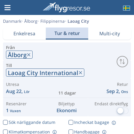
Danmark
Ålborg
Filippinerna
Laoag City
Tur & retur
Enkelresa
Multi-city
Från
Ålborg
Till
Laoag City International
Utresa
Retur
Aug 22,
Sep 2,
Lör
Ons
11 dagar
Resenärer
Biljettyp
Endast direktflyg
1
Ekonomi
Vuxen
Sök närliggande datum
Incheckat bagage
Klimatkompensation
Handbagage