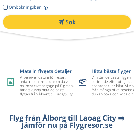
Ombokningsbar
Sök
Mata in flygets detaljer
Hitta bästa flygen
Vi behöver datum för resan,
Vi hittar de bästa flygen,
antal resenärer, och om du vill
sorterade efter billigast,
ha incheckat bagage på flighten,
snabbast eller bäst. Vi vis
för att kunna hitta de bästa
från många olika resebol
flygen från Ålborg till Laoag City
du kan boka och köpa din 
Flyg från Ålborg till Laoag City ➡️
Jämför nu på Flygresor.se