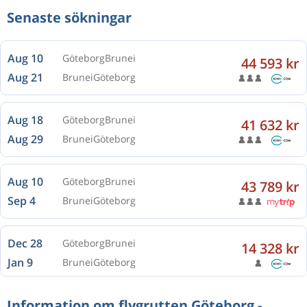
Senaste sökningar
Aug 10
Göteborg
Brunei
44 593 kr
Aug 21
Brunei
Göteborg
Aug 18
Göteborg
Brunei
41 632 kr
Aug 29
Brunei
Göteborg
Aug 10
Göteborg
Brunei
43 789 kr
Sep 4
Brunei
Göteborg
Dec 28
Göteborg
Brunei
14 328 kr
Jan 9
Brunei
Göteborg
Information om flygrutten Göteborg -
Aug 10
Göteborg
Brunei