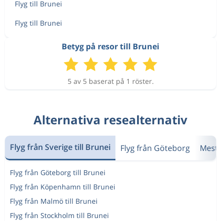
Aug 10
Göteborg
Brunei
43 789 kr
Flyg till Brunei
Sep 4
Brunei
Göteborg
Flyg till Brunei
Dec 28
Göteborg
Brunei
Betyg på resor till Brunei
14 328 kr
Jan 9
Brunei
Göteborg
5 av 5 baserat på 1 röster.
Alternativa resealternativ
Flyg från Sverige till Brunei
Flyg från Göteborg
Mest 
Flyg från Göteborg till Brunei
Flyg från Köpenhamn till Brunei
Flyg från Malmö till Brunei
Flyg från Stockholm till Brunei