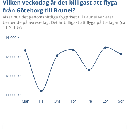
14 328 kr
Vilken veckodag är det billigast att flyga
Jan 9
Brunei
Göteborg
från Göteborg till Brunei?
Visar hur det genomsnittliga flygpriset till Brunei varierar
beroende på avresedag. Det är billigast att flyga på tisdagar (ca
Aug 10
Göteborg
Brunei
14 145 kr
11 211 kr).
Aug 16
Brunei
Göteborg
Aug 9
Göteborg
Brunei
45 501 kr
Aug 21
Brunei
Göteborg
Aug 10
Göteborg
Brunei
44 593 kr
Aug 21
Brunei
Göteborg
Aug 18
Göteborg
Brunei
41 632 kr
Aug 29
Brunei
Göteborg