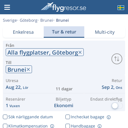
Sverige
Göteborg
Brunei
Brunei
Tur & retur
Enkelresa
Multi-city
Från
Alla flygplatser,
Göteborg
Till
Brunei
Utresa
Retur
Aug 22,
Sep 2,
Lör
Ons
11 dagar
Resenärer
Biljettyp
Endast direktflyg
1
Ekonomi
Vuxen
Sök närliggande datum
Incheckat bagage
Klimatkompensation
Handbagage