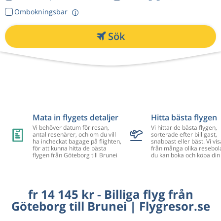
Ombokningsbar
Sök
Mata in flygets detaljer
Hitta bästa flygen
Vi behöver datum för resan,
Vi hittar de bästa flygen,
antal resenärer, och om du vill
sorterade efter billigast,
ha incheckat bagage på flighten,
snabbast eller bäst. Vi vis
för att kunna hitta de bästa
från många olika resebol
flygen från Göteborg till Brunei
du kan boka och köpa din 
fr 14 145 kr - Billiga flyg från
Göteborg till Brunei | Flygresor.se