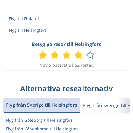
Aug 13
Uleåborg
Helsingfors
2 974 kr
Flyg till Finland
Aug 20
Helsingfors
Uleåborg
Flyg till Helsingfors
Aug 12
Uleåborg
Helsingfors
2 899 kr
Betyg på resor till Helsingfors
Aug 20
Helsingfors
Uleåborg
4 av 5 baserat på 52 röster.
Alternativa resealternativ
Flyg från Sverige till Helsingfors
Flyg från Sverige till F
Flyg från Göteborg till Helsingfors
Flyg från Köpenhamn till Helsingfors