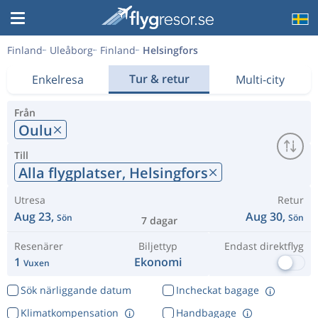
Finland
Uleåborg
Finland
Helsingfors
Tur & retur
Enkelresa
Multi-city
Från
Oulu
Till
Alla flygplatser,
Helsingfors
Utresa
Retur
Aug 23,
Aug 30,
Sön
Sön
7 dagar
Resenärer
Biljettyp
Endast direktflyg
1
Ekonomi
Vuxen
Sök närliggande datum
Incheckat bagage
Klimatkompensation
Handbagage