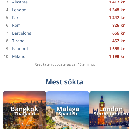
Tur & retur
Stockholm
till
3.
Alicante
1 417 kr
Oslo
1 342 kr
4.
London
1 348 kr
Enkelresa
Barcelona
till
5.
Paris
1 247 kr
Bergamo
695 kr
6.
Rom
826 kr
Tur & retur
Köpenhamn
till
7.
Barcelona
666 kr
Antalya
1 948 kr
8.
Tirana
457 kr
Tur & retur
Stockholm
till
9.
Istanbul
1 568 kr
Tirana
1 207 kr
10.
Milano
1 198 kr
Enkelresa
Malmö
till
Berlin
1 075 kr
Resultaten uppdateras var 15:e minut
Tur & retur
Stockholm
till
Eindhoven
1 496 kr
Mest sökta
Tur & retur
Göteborg
till
Palma de Mallorca
1 940 kr
Enkelresa
Stockholm
till
Göteborg
767 kr
Bangkok
Malaga
London
Thailand
Spanien
Storbritannien
Enkelresa
Bangkok
till
Perth
1 881 kr