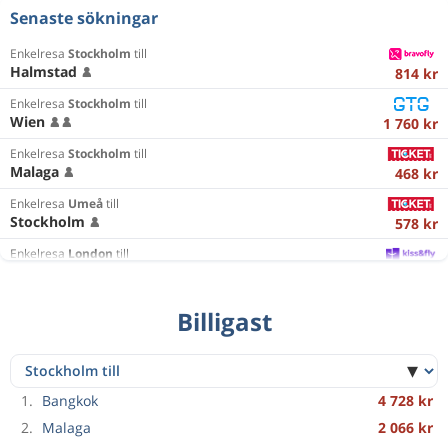
Senaste sökningar
Enkelresa
Stockholm
till
Halmstad
814 kr
Enkelresa
Stockholm
till
Wien
1 760 kr
Enkelresa
Stockholm
till
Malaga
468 kr
Enkelresa
Umeå
till
Stockholm
578 kr
Enkelresa
London
till
Belfast
1 016 kr
Enkelresa
Stockholm
till
Billigast
Dublin
896 kr
Enkelresa
Stockholm
till
Split
1 019 kr
Tur & retur
Bangkok
till
1.
Bangkok
4 728 kr
Da Nang
1 378 kr
2.
Malaga
2 066 kr