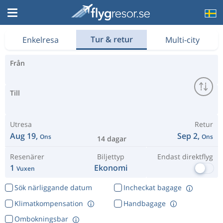
Hitta billiga flyg hos Flygresor.se
Tur & retur
Enkelresa
Multi-city
Från
Till
Utresa
Retur
Aug 19,
Sep 2,
Ons
Ons
14 dagar
Resenärer
Biljettyp
Endast direktflyg
1
Ekonomi
Vuxen
Sök närliggande datum
Incheckat bagage
Klimatkompensation
Handbagage
Ombokningsbar